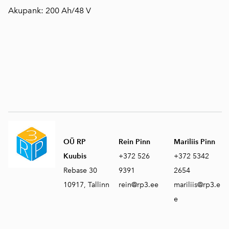
Akupank: 200 Ah/48 V
OÜ RP
Rein Pinn
Mariliis Pinn
Kuubis
+372 526
+372 5342
Rebase 30
9391
2654
10917, Tallinn
rein@rp3.ee
mariliis@rp3.e
e